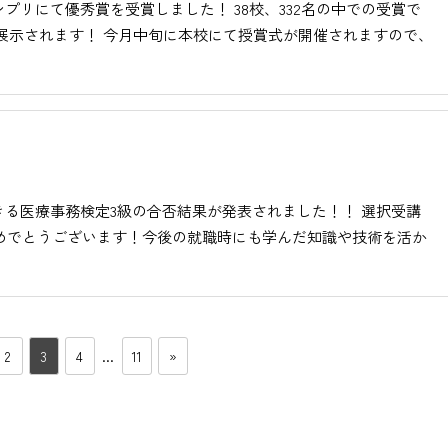
ンプリにて優秀賞を受賞しました！ 38校、332名の中での受賞で
展示されます！ 今月中旬に本校にて授賞式が開催されますので、
る医療事務検定3級の合否結果が発表されました！！ 選択受講
おめでとうございます！今後の就職時にも学んだ知識や技術を活か
2
3
4
…
11
»