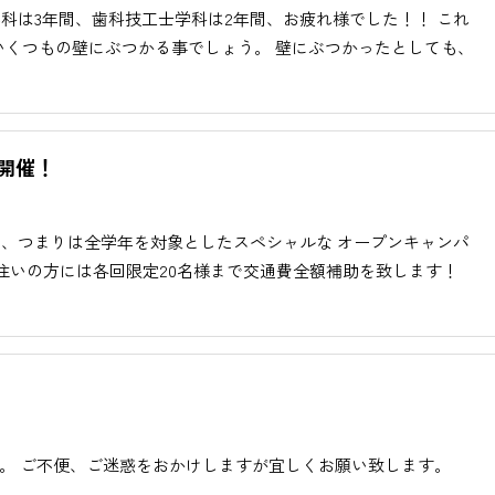
学科は3年間、歯科技工士学科は2年間、お疲れ様でした！！ これ
いくつもの壁にぶつかる事でしょう。 壁にぶつかったとしても、
ス開催！
人の方、つまりは全学年を対象としたスペシャルな オープンキャンパ
住いの方には各回限定20名様まで交通費全額補助を致します！
す。 ご不便、ご迷惑をおかけしますが宜しくお願い致します。