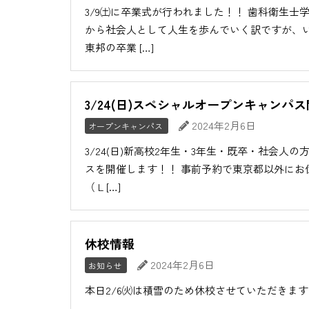
3/9㈯に卒業式が行われました！！ 歯科衛生士
から社会人として人生を歩んでいく訳ですが、
東邦の卒業 […]
3/24(日)スペシャルオープンキャンパ
2024年2月6日
オープンキャンパス
3/24(日)新高校2年生・3年生・既卒・社会
スを開催します！！ 事前予約で東京都以外にお
（ L […]
休校情報
2024年2月6日
お知らせ
本日2/6㈫は積雪のため休校させていただきま