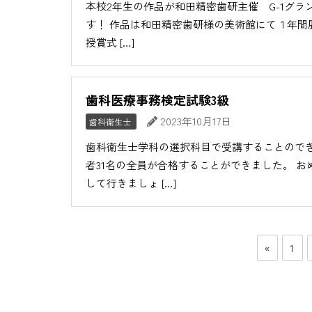
本校2年生の作品が和田精密歯研主催 G-1グラ
す！ 作品は和田精密歯研様の美術館にて１年間
授賞式 […]
歯科医療事務検定試験3級
2023年10月17日
歯科衛生士
歯科衛生士学科の選択科目で受講することのでき
者31名の全員が合格することができました。 
して行きましょ […]
«
1