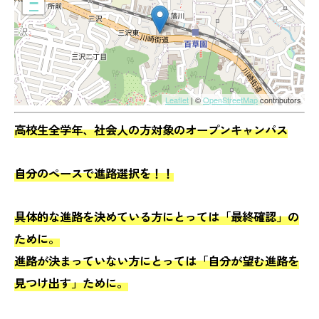
−
Leaflet
| ©
OpenStreetMap
contributors
高校生全学年、社会人の方対象のオープンキャンパス
自分のペースで進路選択を！！
具体的な進路を決めている方にとっては「最終確認」の
ために。
進路が決まっていない方にとっては「自分が望む進路を
見つけ出す」ために。