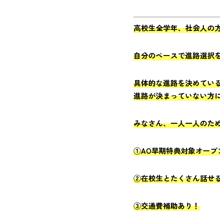
高校生全学年、社会人の
自分のペースで進路選択
具体的な進路を決めてい
進路が決まっていない方
みなさん、一人一人のた
①AO早期特典対象オープ
②在校生とたくさん話せ
③交通費補助あり！