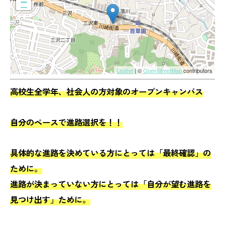
−
Leaflet
| ©
OpenStreetMap
contributors
高校生全学年、社会人の方対象のオープンキャンパス
自分のペースで進路選択を！！
具体的な進路を決めている方にとっては「最終確認」の
ために。
進路が決まっていない方にとっては「自分が望む進路を
見つけ出す」ために。