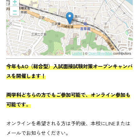
+
−
Leaflet
| ©
OpenStreetMap
contributors
今年もAO（総合型）入試面接試験対策オープンキャンパ
スを開催します！
両学科どちらの方でもご参加可能で、オンライン参加も
可能です。
オンラインを希望される方は予約後、本校にLINEまたは
メールでお知らせください。